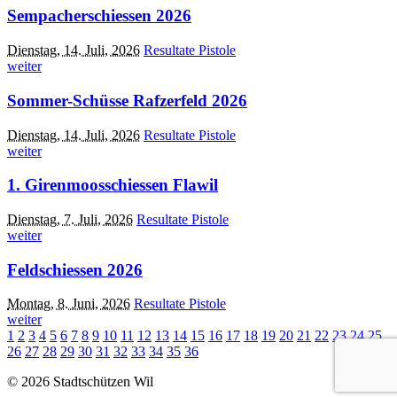
Sempacherschiessen 2026
Dienstag, 14. Juli, 2026
Resultate Pistole
weiter
Sommer-Schüsse Rafzerfeld 2026
Dienstag, 14. Juli, 2026
Resultate Pistole
weiter
1. Girenmoosschiessen Flawil
Dienstag, 7. Juli, 2026
Resultate Pistole
weiter
Feldschiessen 2026
Montag, 8. Juni, 2026
Resultate Pistole
weiter
1
2
3
4
5
6
7
8
9
10
11
12
13
14
15
16
17
18
19
20
21
22
23
24
25
26
27
28
29
30
31
32
33
34
35
36
© 2026 Stadtschützen Wil