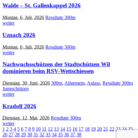
Walde – St. Gallenkappel 2026
Montag, 6. Juli, 2026
Resultate 300m
weiter
Uznach 2026
Montag, 6. Juli, 2026
Resultate 300m
weiter
Nachwuchsschützen der Stadtschützen Wil
dominieren beim RSV-Wettschiessen
Dienstag, 30. Juni, 2026
300m
,
Allgemein
,
Anlass
,
Resultate 300m
Jungschützen
weiter
Kradolf 2026
Dienstag, 12. Mai, 2026
Resultate 300m
weiter
1
2
3
4
5
6
7
8
9
10
11
12
13
14
15
16
17
18
19
20
21
22
23
24
25
26
27
28
29
30
31
32
33
34
35
36
37
38