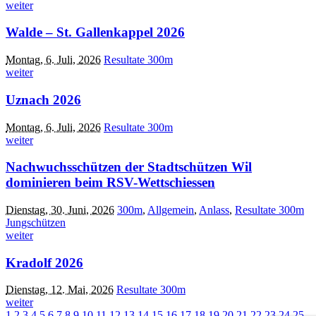
weiter
Walde – St. Gallenkappel 2026
Montag, 6. Juli, 2026
Resultate 300m
weiter
Uznach 2026
Montag, 6. Juli, 2026
Resultate 300m
weiter
Nachwuchsschützen der Stadtschützen Wil
dominieren beim RSV-Wettschiessen
Dienstag, 30. Juni, 2026
300m
,
Allgemein
,
Anlass
,
Resultate 300m
Jungschützen
weiter
Kradolf 2026
Dienstag, 12. Mai, 2026
Resultate 300m
weiter
1
2
3
4
5
6
7
8
9
10
11
12
13
14
15
16
17
18
19
20
21
22
23
24
25